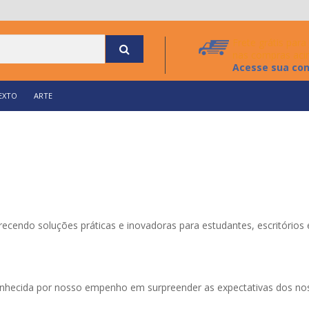
Frete grátis par
nas compras aci
Acesse sua co
EXTO
ARTE
ecendo soluções práticas e inovadoras para estudantes, escritórios
onhecida por nosso empenho em surpreender as expectativas dos nos