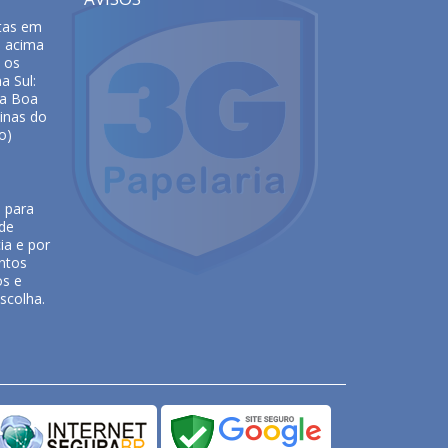
tas em
s acima
 os
a Sul:
da Boa
inas do
o)
e para
 de
ia e por
ntos
os e
scolha.