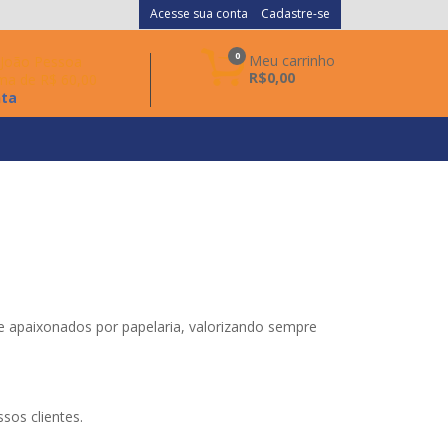
Acesse sua conta
Cadastre-se
0
Meu carrinho
a João Pessoa
R$0,00
ma de R$ 60,00
nta
 e apaixonados por papelaria, valorizando sempre
sos clientes.