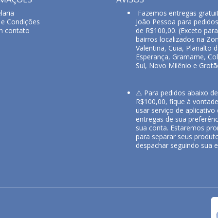
laria
Fazemos entregas gratui
e Condições
João Pessoa para pedido
m contato
de R$100,00. (Exceto para
bairros localizados na Zon
Valentina, Cuia, Planalto 
Esperança, Gramame, Col
Sul, Novo Milênio e Grotã
⚠️ Para pedidos abaixo de
R$100,00, fique à vontad
usar serviço de aplicativo
entregas de sua preferênc
sua conta. Estaremos pro
para separar seus produt
despachar seguindo sua e