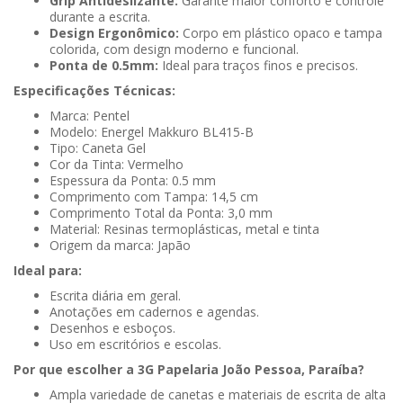
Grip Antideslizante:
Garante maior conforto e controle
durante a escrita.
Design Ergonômico:
Corpo em plástico opaco e tampa
colorida, com design moderno e funcional.
Ponta de 0.5mm:
Ideal para traços finos e precisos.
Especificações Técnicas:
Marca: Pentel
Modelo: Energel Makkuro BL415-B
Tipo: Caneta Gel
Cor da Tinta: Vermelho
Espessura da Ponta: 0.5 mm
Comprimento com Tampa: 14,5 cm
Comprimento Total da Ponta: 3,0 mm
Material: Resinas termoplásticas, metal e tinta
Origem da marca: Japão
Ideal para:
Escrita diária em geral.
Anotações em cadernos e agendas.
Desenhos e esboços.
Uso em escritórios e escolas.
Por que escolher a 3G Papelaria João Pessoa, Paraíba?
Ampla variedade de canetas e materiais de escrita de alta