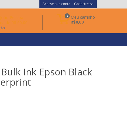
Acesse sua conta
Cadastre-se
0
Meu carrinho
a João Pessoa
R$0,00
ma de R$ 60,00
nta
a Bulk Ink Epson Black
erprint