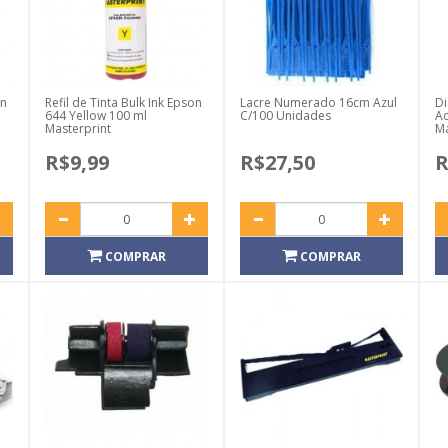
on
Refil de Tinta Bulk Ink Epson
Lacre Numerado 16cm Azul
Di
644 Yellow 100 ml
C/100 Unidades
Ac
Masterprint
Ma
R$9,99
R$27,50
R
COMPRAR
COMPRAR