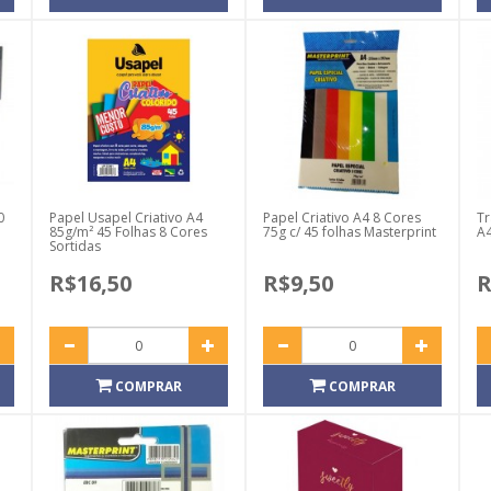
0
Papel Usapel Criativo A4
Papel Criativo A4 8 Cores
Tr
85g/m² 45 Folhas 8 Cores
75g c/ 45 folhas Masterprint
A4
Sortidas
R$16,50
R$9,50
R
COMPRAR
COMPRAR