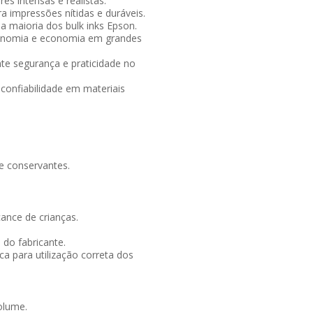
s intensas e realistas.
a impressões nítidas e duráveis.
 maioria dos bulk inks Epson.
tonomia e economia em grandes
te segurança e praticidade no
confiabilidade em materiais
 e conservantes.
ance de crianças.
do fabricante.
a para utilização correta dos
olume.