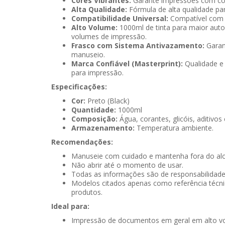
Cores Vibrantes:
Garante impressões com core
Alta Qualidade:
Fórmula de alta qualidade par
Compatibilidade Universal:
Compatível com a
Alto Volume:
1000ml de tinta para maior au
volumes de impressão.
Frasco com Sistema Antivazamento:
Garan
manuseio.
Marca Confiável (Masterprint):
Qualidade e 
para impressão.
Especificações:
Cor:
Preto (Black)
Quantidade:
1000ml
Composição:
Água, corantes, glicóis, aditivos
Armazenamento:
Temperatura ambiente.
Recomendações:
Manuseie com cuidado e mantenha fora do alc
Não abrir até o momento de usar.
Todas as informações são de responsabilidade 
Modelos citados apenas como referência técnic
produtos.
Ideal para:
Impressão de documentos em geral em alto v