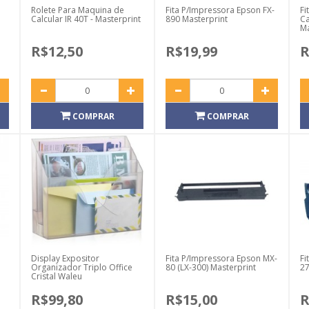
Rolete Para Maquina de
Fita P/Impressora Epson FX-
Fi
Calcular IR 40T - Masterprint
890 Masterprint
Ca
Ma
R$12,50
R$19,99
R
COMPRAR
COMPRAR
Display Expositor
Fita P/Impressora Epson MX-
Fi
Organizador Triplo Office
80 (LX-300) Masterprint
27
Cristal Waleu
R$99,80
R$15,00
R