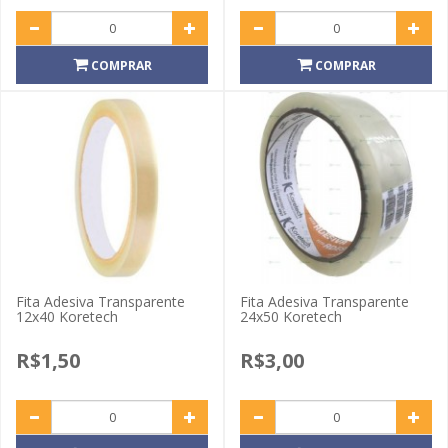
COMPRAR
COMPRAR
Fita Adesiva Transparente
Fita Adesiva Transparente
12x40 Koretech
24x50 Koretech
R$1,50
R$3,00