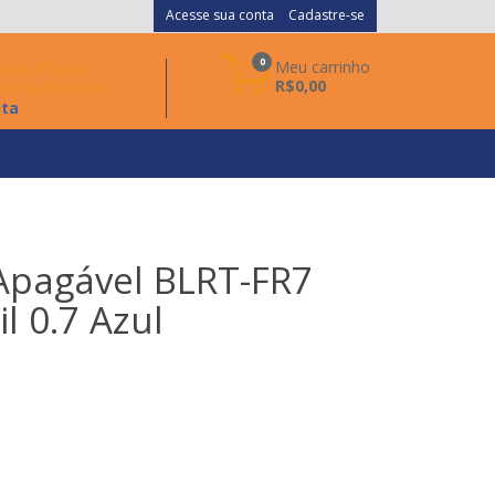
Acesse sua conta
Cadastre-se
0
Meu carrinho
a João Pessoa
R$0,00
ma de R$ 60,00
nta
 Apagável BLRT-FR7
il 0.7 Azul