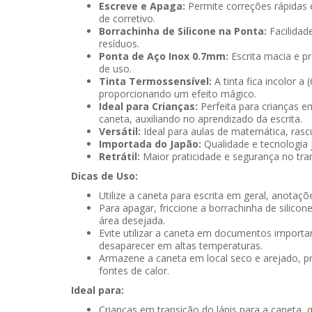
Escreve e Apaga:
Permite correções rápidas 
de corretivo.
Borrachinha de Silicone na Ponta:
Facilidad
resíduos.
Ponta de Aço Inox 0.7mm:
Escrita macia e pre
de uso.
Tinta Termossensível:
A tinta fica incolor a 
proporcionando um efeito mágico.
Ideal para Crianças:
Perfeita para crianças em
caneta, auxiliando no aprendizado da escrita.
Versátil:
Ideal para aulas de matemática, rasc
Importada do Japão:
Qualidade e tecnologia
Retrátil:
Maior praticidade e segurança no tr
Dicas de Uso:
Utilize a caneta para escrita em geral, anotaç
Para apagar, friccione a borrachinha de silico
área desejada.
Evite utilizar a caneta em documentos importan
desaparecer em altas temperaturas.
Armazene a caneta em local seco e arejado, pro
fontes de calor.
Ideal para:
Crianças em transição do lápis para a caneta, 