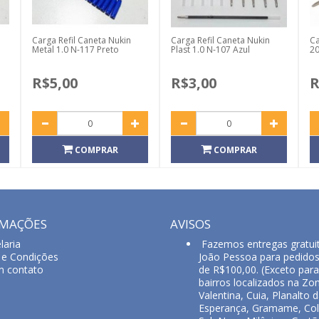
Carga Refil Caneta Nukin
Carga Refil Caneta Nukin
Ca
Metal 1.0 N-117 Preto
Plast 1.0 N-107 Azul
2
R$5,00
R$3,00
R
COMPRAR
COMPRAR
RMAÇÕES
AVISOS
laria
Fazemos entregas gratui
e Condições
João Pessoa para pedido
m contato
de R$100,00. (Exceto para
bairros localizados na Zon
Valentina, Cuia, Planalto 
Esperança, Gramame, Col