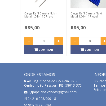
Carga Refil Caneta Nukin
Carga Refil Caneta Nukin
Metal 1.0 N-116 Preto
Metal 1.0 N-117 Azul
R$5,00
R$5,00
COMPRAR
COMPRAR
ONDE ESTAMOS
INFO
Av. Eng. Clodoaldo Gouvêia, 82 -
3G Pape
Centro, João Pessoa - PB, 58013-370
Termos 
Entre e
3gpapelaria.vendas@gmail.com
24.216.228/0001-81
(83) 3222-5084