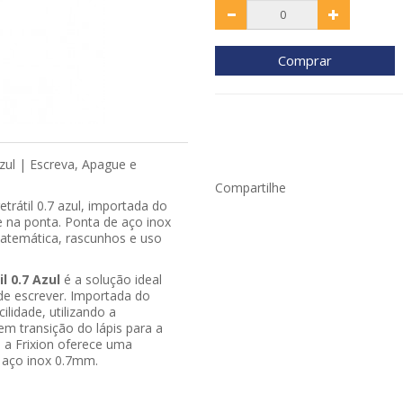
Comprar
Azul | Escreva, Apague e
Compartilhe
trátil 0.7 azul, importada do
e na ponta. Ponta de aço inox
 matemática, rascunhos e uso
!
l 0.7 Azul
é a solução ideal
 de escrever. Importada do
lidade, utilizando a
 em transição do lápis para a
, a Frixion oferece uma
e aço inox 0.7mm.