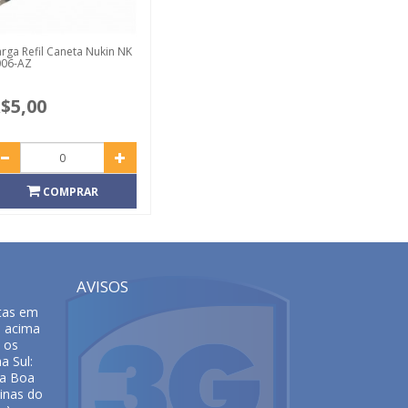
rga Refil Caneta Nukin NK
006-AZ
$5,00
COMPRAR
AVISOS
tas em
s acima
 os
a Sul:
da Boa
inas do