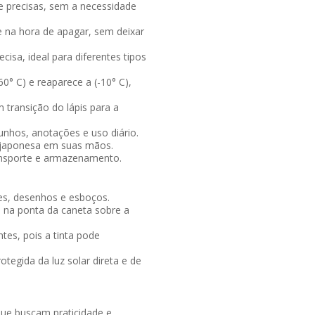
e precisas, sem a necessidade
e na hora de apagar, sem deixar
cisa, ideal para diferentes tipos
(60° C) e reaparece a (-10° C),
 transição do lápis para a
unhos, anotações e uso diário.
 japonesa em suas mãos.
ansporte e armazenamento.
ões, desenhos e esboços.
ne na ponta da caneta sobre a
tes, pois a tinta pode
tegida da luz solar direta e de
que buscam praticidade e