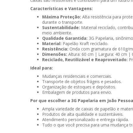
caixas são resistentes e contribuem para um futuro m
Características e Vantagens:
Máxima Proteção:
Alta resistência para prot
durante o transporte.
Sustentabilidade:
Material reciclado, contrib
meio ambiente.
Qualidade Garantida:
3G Papelaria, sinônimo
Material:
Papelão Kraft reciclado.
Resistência:
Onda com gramatura de 610g/m² 
Dimensões:
Altura: 60 cm | Largura: 40 cm |
Reciclado, Reutilizável e Reaproveitado:
Pr
Ideal para:
Mudanças residenciais e comerciais.
Transporte de objetos frágeis e pesados.
Organização de estoques e depósitos.
Embalagem de produtos para envio.
Por que escolher a 3G Papelaria em João Pesso
Ampla variedade de caixas de papelão e mater
Produtos de alta qualidade e sustentáveis.
Atendimento personalizado e entrega rápida.
Tudo o que você precisa para uma mudança tra