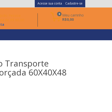
Acesse sua conta
Cadastre-se
0
Meu carrinho
a João Pessoa
R$0,00
ma de R$ 60,00
nta
o Transporte
orçada 60X40X48