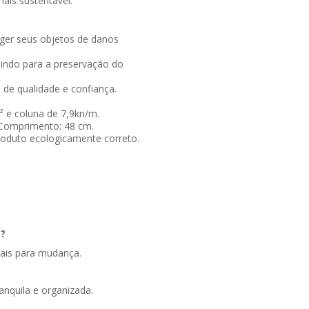
ais sustentável.
eger seus objetos de danos
uindo para a preservação do
 de qualidade e confiança.
e coluna de 7,9kn/m.
 Comprimento: 48 cm.
oduto ecologicamente correto.
a?
iais para mudança.
nquila e organizada.