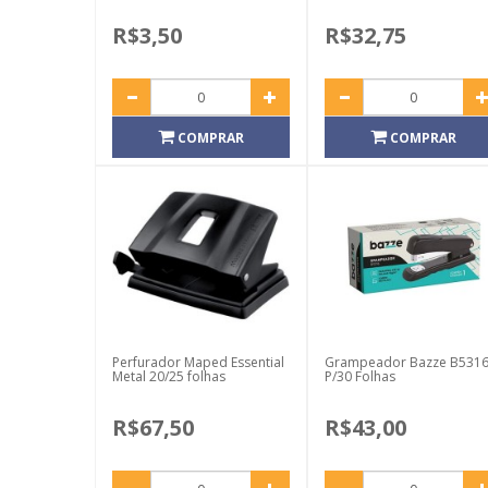
R$3,50
R$32,75
COMPRAR
COMPRAR
Perfurador Maped Essential
Grampeador Bazze B531
Metal 20/25 folhas
P/30 Folhas
R$67,50
R$43,00