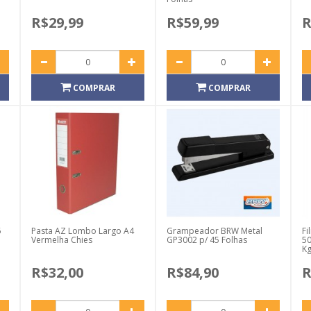
R$29,99
R$59,99
R
COMPRAR
COMPRAR
6
Pasta AZ Lombo Largo A4
Grampeador BRW Metal
Fi
Vermelha Chies
GP3002 p/ 45 Folhas
50
K
R$32,00
R$84,90
R