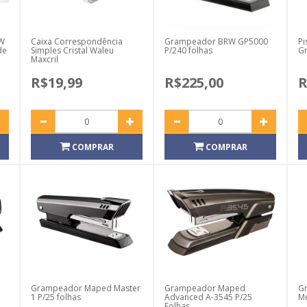
RW
Caixa Correspondência
Grampeador BRW GP5000
Pi
de
Simples Cristal Waleu
P/240 folhas
G
Maxcril
R$19,99
R$225,00
R
COMPRAR
COMPRAR
Grampeador Maped Master
Grampeador Maped
G
1 P/25 folhas
Advanced A-3545 P/25
Me
Folhas