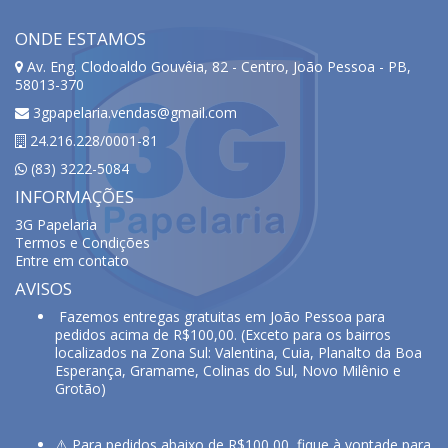
ONDE ESTAMOS
Av. Eng. Clodoaldo Gouvêia, 82 - Centro, João Pessoa - PB,
58013-370
3gpapelaria.vendas@gmail.com
24.216.228/0001-81
(83) 3222-5084
INFORMAÇÕES
3G Papelaria
Termos e Condições
Entre em contato
AVISOS
Fazemos entregas gratuitas em João Pessoa para
pedidos acima de R$100,00. (Exceto para os bairros
localizados na Zona Sul: Valentina, Cuia, Planalto da Boa
Esperança, Gramame, Colinas do Sul, Novo Milênio e
Grotão)
⚠️ Para pedidos abaixo de R$100,00, fique à vontade para