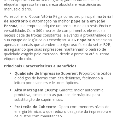
etiqueta impressa tenha clareza absoluta e resistência ao
manuseio diário.
Ao escolher o Ribbon Vitória Régia como seu principal
material
de escritório
e automação na melhor
papelaria em João
Pessoa
, sua empresa adquire um produto de alta resistência e
versatilidade. Com 360 metros de comprimento, ele reduz a
necessidade de trocas constantes, elevando a produtividade da
sua equipe de logística ou expedição. A
3G Papelaria
seleciona
apenas materiais que atendem ao rigoroso fluxo do setor B2B,
assegurando que suas impressões mantenham o padrão de
qualidade exigido pelo mercado, desde a primeira até a última
etiqueta do rolo.
Principais Características e Benefícios
Qualidade de Impressão Superior:
Proporciona textos
e códigos de barras com alta definição, facilitando a
leitura por scanners e leitores ópticos.
Alta Metragem (360m):
Garante maior autonomia
produtiva, diminuindo as paradas de máquina para
substituição de suprimentos.
Proteção do Cabeçote:
Opera com menores níveis de
energia térmica, o que reduz o desgaste da impressora e
os custos com manutenção.