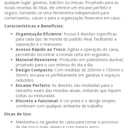
qualquer lugar: gavetas, balcões ou mesas. Projetado para as
novas moedas do Real, ele oferece um encaixe perfeito e
seguro, tornando-se uma ferramenta indispensável para
comerciantes, caixas e para a organização financeira em casa.
Características e Benefícios:
Organização Eficiente:
Possui 6 divisões específicas
para cada tipo de moeda do padrão Real, facilitando a
separação e o manuseio.
Acesso Rápido ao Troco:
Agiliza a operação do caixa,
permitindo encontrar a moeda certa em segundos.
Material Resistente:
Produzido em poliestireno durável,
projetado para o uso intenso do dia a dia.
Design Compacto:
Com medidas de 200mm x 150mm x
50mm, encaixa-se perfeitamente em gavetas e espaços
reduzidos.
Encaixe Perfeito:
As divisões são moldadas para o
tamanho exato das moedas atuais, evitando que fiquem
soltas ou misturadas.
Discreto e Funcional:
A cor preta e o design simples
combinam com qualquer ambiente de trabalho.
Dicas de Uso:
Mantenha-o na gaveta do caixa para tornar o processo
de dar troco mais rápido e com menos erros.