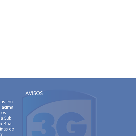
AVISOS
tas em
s acima
 os
a Sul:
da Boa
inas do
o)