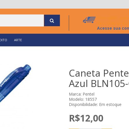
Frete grátis par
nas compras aci
Acesse sua co
EXTO
ARTE
Caneta Pentel
Azul BLN105
Marca:
Pentel
Modelo: 18557
Disponibilidade: Em estoque
R$12,00