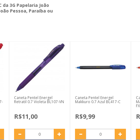
C da 3G Papelaria João
 João Pessoa, Paraíba ou
Caneta Pentel Energel
Caneta Pentel Energel
Ca
7-
Retratil 0.7 Violeta BL107-VN
Makkuro 0.7 Azul BL417-C
Ma
FX
R$11,00
R$9,99
R