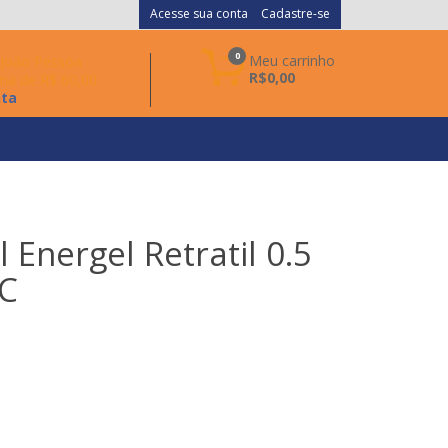
Acesse sua conta
Cadastre-se
0
Meu carrinho
a João Pessoa
R$0,00
ma de R$ 60,00
nta
 Energel Retratil 0.5
-C