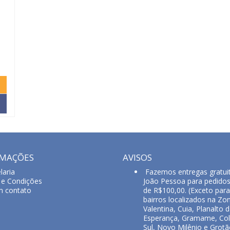
RMAÇÕES
AVISOS
laria
Fazemos entregas gratui
e Condições
João Pessoa para pedido
m contato
de R$100,00. (Exceto para
bairros localizados na Zon
Valentina, Cuia, Planalto 
Esperança, Gramame, Col
Sul, Novo Milênio e Grotã