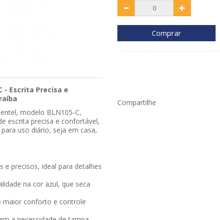
Comprar
 - Escrita Precisa e
raíba
Compartilhe
Pentel, modelo BLN105-C,
e escrita precisa e confortável,
 para uso diário, seja em casa,
s e precisos, ideal para detalhes
alidade na cor azul, que seca
 maior conforto e controle
sem a necessidade de tampa.