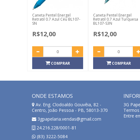
Caneta Pentel Energel
Caneta Pentel Energel
Retratil 0.7 Azul Céu BL107-
Retratil 0.7 Azul Turquesa
SN
BL107-S3N
R$12,00
R$12,00
COMPRAR
COMPRAR
ONDE ESTAMOS
INFO
Av. Eng. Clodoaldo Gouvêia, 82 -
3G Pape
Centro, João Pessoa - PB, 58013-370
Termos 
Entre e
3gpapelaria.vendas@gmail.com
24.216.228/0001-81
(83) 3222-5084