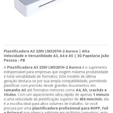
Plastificadora A3 220V LM3201H-2 Aurora | Alta
Velocidade e Versatilidade A3, A4 e A5 | 3G Papelaria João
Pessoa - PB
A
Plastificadora A3 220V LM3201H-2 Aurora
é o suprimento
indispensável para empresas que exigem máxima produtividade
e total versatilidade de formatos. Este modelo de última
geração destaca-se por sua ampla compatibilidade, permitindo
plastificar com precisão desde grandes documentos em
tamanho A3
até formatos menores como
A4, A5, crachás e
títulos
. Com um aquecimento ultra-rápido de apenas
1 minuto
e uma velocidade de plastificação superior de
450 mm/min
, ela
é a escolha ideal para altos volumes de trabalho. Se você
procura por uma
plastificadora profissional para BOPP, Foil
e Polaseal
que ofereça agilidade em múltiplos tamanhos, este