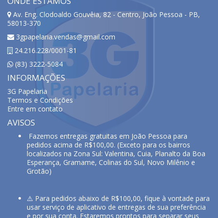
ONDE ESTAMOS
Av. Eng. Clodoaldo Gouvêia, 82 - Centro, João Pessoa - PB,
58013-370
3gpapelaria.vendas@gmail.com
24.216.228/0001-81
(83) 3222-5084
INFORMAÇÕES
3G Papelaria
Termos e Condições
Entre em contato
AVISOS
Fazemos entregas gratuitas em João Pessoa para
pedidos acima de R$100,00. (Exceto para os bairros
localizados na Zona Sul: Valentina, Cuia, Planalto da Boa
Esperança, Gramame, Colinas do Sul, Novo Milênio e
Grotão)
⚠️ Para pedidos abaixo de R$100,00, fique à vontade para
usar serviço de aplicativo de entregas de sua preferência
e por sua conta. Estaremos prontos para separar seus