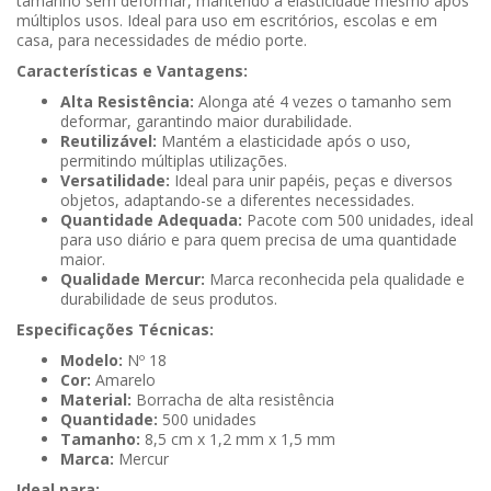
tamanho sem deformar, mantendo a elasticidade mesmo após
múltiplos usos. Ideal para uso em escritórios, escolas e em
casa, para necessidades de médio porte.
Características e Vantagens:
Alta Resistência:
Alonga até 4 vezes o tamanho sem
deformar, garantindo maior durabilidade.
Reutilizável:
Mantém a elasticidade após o uso,
permitindo múltiplas utilizações.
Versatilidade:
Ideal para unir papéis, peças e diversos
objetos, adaptando-se a diferentes necessidades.
Quantidade Adequada:
Pacote com 500 unidades, ideal
para uso diário e para quem precisa de uma quantidade
maior.
Qualidade Mercur:
Marca reconhecida pela qualidade e
durabilidade de seus produtos.
Especificações Técnicas:
Modelo:
Nº 18
Cor:
Amarelo
Material:
Borracha de alta resistência
Quantidade:
500 unidades
Tamanho:
8,5 cm x 1,2 mm x 1,5 mm
Marca:
Mercur
Ideal para: