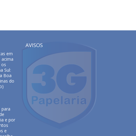
AVISOS
tas em
s acima
 os
a Sul:
da Boa
inas do
o)
e para
 de
ia e por
ntos
os e