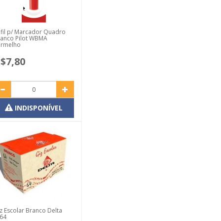
fil p/ Marcador Quadro
anco Pilot WBMA
ermelho
$7,80
INDISPONÍVEL
z Escolar Branco Delta
64