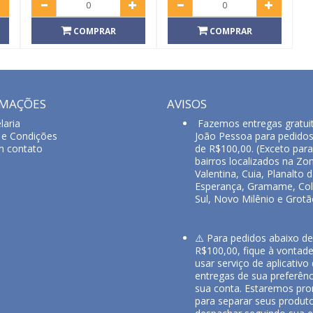
COMPRAR
COMPRAR
RMAÇÕES
AVISOS
laria
Fazemos entregas gratui
e Condições
João Pessoa para pedido
m contato
de R$100,00. (Exceto para
bairros localizados na Zon
Valentina, Cuia, Planalto 
Esperança, Gramame, Col
Sul, Novo Milênio e Grotã
⚠️ Para pedidos abaixo de
R$100,00, fique à vontad
usar serviço de aplicativo
entregas de sua preferênc
sua conta. Estaremos pro
para separar seus produt