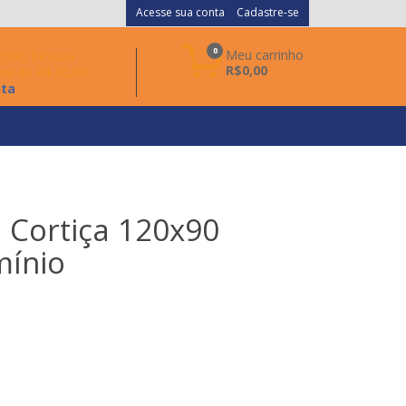
Acesse sua conta
Cadastre-se
0
Meu carrinho
a João Pessoa
R$0,00
ma de R$ 60,00
nta
 Cortiça 120x90
mínio