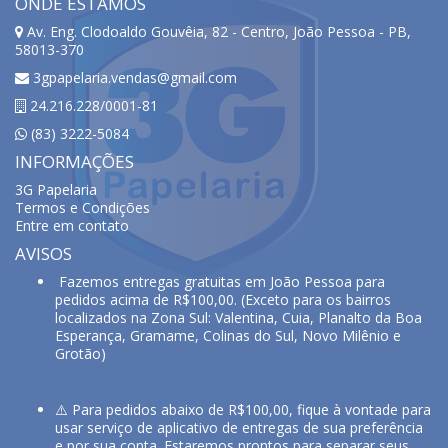
ONDE ESTAMOS
Av. Eng. Clodoaldo Gouvêia, 82 - Centro, João Pessoa - PB,
58013-370
3gpapelaria.vendas@gmail.com
24.216.228/0001-81
(83) 3222-5084
INFORMAÇÕES
3G Papelaria
Termos e Condições
Entre em contato
AVISOS
Fazemos entregas gratuitas em João Pessoa para
pedidos acima de R$100,00. (Exceto para os bairros
localizados na Zona Sul: Valentina, Cuia, Planalto da Boa
Esperança, Gramame, Colinas do Sul, Novo Milênio e
Grotão)
⚠️ Para pedidos abaixo de R$100,00, fique à vontade para
usar serviço de aplicativo de entregas de sua preferência
e por sua conta. Estaremos prontos para separar seus